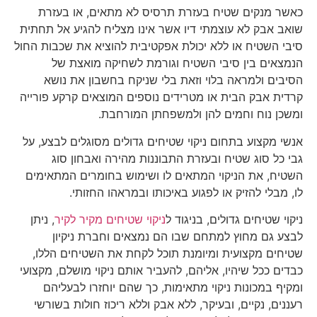
כאשר מנקים שטיח בעזרת תרסיס לא מתאים, או בעזרת
שואב אבק לא עוצמתי דיו אשר אינו מצליח להגיע אל תחתית
סיבי השטיח או ללא יכולת אפקטיבית להוציא את שכבות החול
הנמצאים בין סיבי השטיח וגורמת לשחיקה מואצת של
הסיבים ולמראה בלוי וזאת בלי שניקח בחשבון את נושא
קרדית אבק הבית או מטרידים נוספים המוצאים קרקע פורייה
ומשכן נוח וחמים להן ולמשפחתן המורחבת.
אנשי מקצוע בתחום ניקוי שטיחים גדולים מסוגלים לבצע, על
גבי כל סוג שטיח ובעזרת התבוננות מהירה ואבחון סוג
השטיח, את הניקוי המתאים לו ושימוש בחומרים המתאימים
לו, מבלי להזיק או לפגוע באיכותו ובמראהו החזותי.
ניקוי שטיחים גדולים, בניגוד ל
ניקוי שטיחים מקיר לקיר
, ניתן
לבצע גם מחוץ למתחם שבו הם נמצאים וחברת ניקיון
שטיחים מקצועית ומיומנת תוכל לקחת את השטיחים הללו,
כבדים ככל שיהיו, אליהם, להעביר אותם ניקוי מושלם, מקצועי
ומקיף במכונות ניקוי מתאימות, כך שהם יוחזרו לבעליהם
רעננים, נקיים, ובעיקר, ללא אבק וללא ריכוז חולות בשורשי