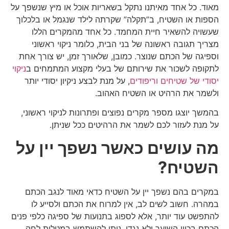
מאוד. כל אחד מאיתנו נתקל בשאריות אוכל או מיץ שנשפך על
הספות או השטיח, ב”תקלה” שקרתה לילד שנגמל או בלכלוך
שעשויה להשאיר חיית המחמד. כל אחד מהמקרים הללו
מצריך תגובה ראשונה של בני הבית, כלומר ניקוי ראשוני
וספיגה של הכתם שנוצר. כמובן, שלאורך זמן, יש צורך אחת
לתקופה לשכור את שירותם של בעלי מקצוע המתמחים ב
ניקוי
יסודי של שטיחים וריפודים
, על מנת לבצע ניקיון יסודי יותר
ולשמר את הרהיט או השטיח האהוב.
בהמשך יוצגו מספר מקרים נפוצים ופתרונות לניקוי ראשוני,
על מנת לעזור לכם לשמר את הרהיטים ככל שניתן.
מה עושים כאשר נשפך יין על
השטיח?
במקרים בהם נשפך יין על השטיח כדאי מאוד לנגב הכתם
במהרה. חשוב לשים לב, אין למרוח את הכתם ולסייע לו
להתפשט עוד יותר, אלא לספוג בתנועות של ספיגה כלפי פנים
הכתם בכוון השיער ולא נגדו. ניתן להשתמש במטלית לחה